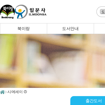
북이랑
도서안내
시/에세이
출간도서